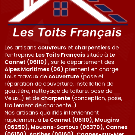
Les artisans
couvreurs
et
charpentiers
de
l’entreprise
Les Toits Français
située à
Le
Cannet (06110)
, sur le département des
Alpes Maritimes (06)
prennent en charge
tous travaux de
couverture
(pose et
réparation de couverture, installation de
gouttière, nettoyage de toiture, pose de
Velux...) et de
charpente
(conception, pose,
traitement de charpente...).
Nos artisans qualifiés interviennent
rapidement à
Le Cannet (06110)
,
Mougins
(06250)
,
Mouans-Sartoux (06370)
,
Cannes
(06150)
,
Antibes (06160)
,
Cagnes-sur-Mer